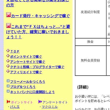
の方
友達紹介制度
カード発行・キャッシングで稼ぐ
これまで”ＦＸはちょっと…”と避
けていた方、確実に稼いでおきまし
ょう！！
換金
ＴＯＰ
ポイントサイトで稼ぐ
無料会員登録
アンケートサイトで稼ぐ
クチコミ投稿・ブログライターで稼ぐ
アフィリエイトで稼ぐ
フリーメールをつくろう
ブログをつくろう
（詳細）
ネットバンクに口座開設しよう
お小遣いJPには、「レ
ポイントを貯めるとレベ
ポイントサイト
アンケートサイト
・
げん玉
・
マクロミル
レベルとは、お小遣いＪ