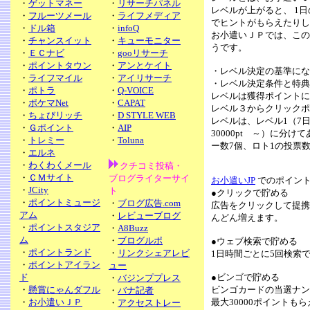
・
ゲットマネー
・
リサーチパネル
レベルが上がると、 1日
・
フルーツメール
・
ライフメディア
でヒントがもらえたりし
・
ドル箱
・
infoQ
お小遣いＪＰでは、この
・
チャンスイット
・
キューモニター
うです。
・
ＥＣナビ
・
gooリサーチ
・
ポイントタウン
・
アンとケイト
・レベル決定の基準にな
・
ライフマイル
・
アイリサーチ
・レベル決定条件と特典
・
ポトラ
・
Q-VOICE
レベルは獲得ポイントに
・
ポケマNet
・
CAPAT
レベル３からクリックポ
・
ちょびリッチ
・
D STYLE WEB
レベルは、レベル1（7日
・
Ｇポイント
・
AIP
30000pt ～）に分
・
トレミー
・
Toluna
ー数7個、ロト1の投票
・
エルネ
・
わくわくメール
クチコミ投稿・
・
ＣＭサイト
ブログライターサイ
お小遣いJP
でのポイント
・
JCity
ト
●クリックで貯める
・
ポイントミュージ
・
ブログ広告.com
広告をクリックして提携
アム
・
レビューブログ
んどん増えます。
・
ポイントスタジア
・
A8Buzz
ム
・
ブログルポ
●ウェブ検索で貯める
・
ポイントランド
・
リンクシェアレビ
1日時間ごとに5回検索
・
ポイントアイラン
ュー
ド
●ビンゴで貯める
・
バジンププレス
・
懸賞にゃんダフル
ビンゴカードの当選ナン
・
バナ記者
・
お小遣いＪＰ
最大30000ポイントも
・
アクセストレー