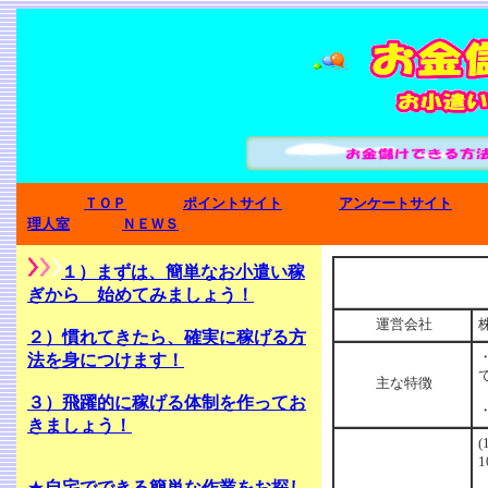
ＴＯＰ
ポイントサイト
アンケートサイト
理人室
ＮＥＷＳ
１）まずは、簡単なお小遣い稼
ぎから 始めてみましょう！
運営会社
２）慣れてきたら、確実に稼げる方
法を身につけます！
主な特徴
３）飛躍的に稼げる体制を作ってお
きましょう！
★
自宅でできる簡単な作業をお探し