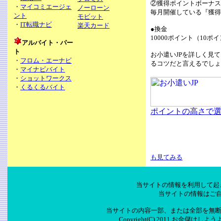
②獲得ポイントボーナス
・
マイコミエージェ
ノーローン
毎月開催している『獲得
ント
モビット
・
IT転職ナビ
楽天カード
●換金
10000ポイント（10
アルバイト・パー
ト
お小遣いJPを詳しく見
・
フロム・エーナビ
るコツだと言えるでしょ
・
マイナビバイト
・
ショットワークス
・
くるくるバイト
ポイントの高さで選
も見てみる
当サイトの情報を利用して起
当サイトの情報はご
当サイトの内容一部、または全部を無断
Copyright(C) 2011 お金儲けしよう