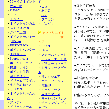
・
50円換金ポイント
ド・
●ロトで貯める
・
Warau.JP
レビュー
１クリックで1000円の
・
PONEY
・
あこみ
ロト１は、毎日参加でき
・
２ＰＴ
・
twic
を選ぶか当ててください
・
モッピー
・
ブロカン
・
ポイントインカム
・
ブログミ
●キャンペーンで貯める
・
ふくびき.com
お小遣いJPでは、30
・
クイズ王国
アフィリエイト
お小遣いJPのキャンペ
・
ポイントモンキー
サー
行、口座開設など)を実
・
5050.jp
ビス
・
HESO-CLICK
・
A8.net
●メールを受信してポイ
・
ポイントハンター
・
JAnet
週に数回、【新着/ポイ
・
予想ネット
・
アクセストレード
たり、【ポイントを探す
・
Spopre．com
・
アフィリエイトＢ
・
ポイント・カフェ
・
バリューコマース
●クイズアンケートで貯
・
快適印ポイント
・
トラフィックゲー
みずきちゃんがクイズや
・
ポイント生活
ト
・
ABCポイント
・
リンクシェア
●友達紹介で貯める
・
ドリームプライズ
・
バナーブリッジ
紹介人数ボーナスもあり
・
えんためねっと
・
電脳卸
(1)招待された方が、キ
・
ＣＢＣＳ
・
イークリック
・
ポイントちゃんね
・
ＡＤコマース
(2)招待された方が、ビ
る.jp
・
モーションリンク
・
アンディ
・
チャレンジングジ
※(1)は、お小遣いJP
・
ドリームメール
ャパン
※招待された方が登録し