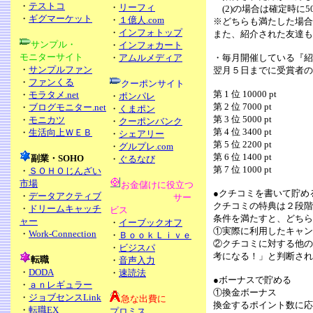
・
テストコ
・
リーフィ
(2)の場合は確定時に5
・
ギグマーケット
・
１億人.com
※どちらも満たした場合
・
インフォトップ
また、紹介された友達も
サンプル・
・
インフォカート
モニターサイト
・
アムルメディア
・毎月開催している『紹
・
サンプルファン
翌月５日までに受賞者の
・
ファンくる
クーポンサイト
第 1 位 10000 pt
・
モラタメ.net
・
ポンパレ
第 2 位 7000 pt
・
ブログモニター.net
・
くまポン
第 3 位 5000 pt
・
モニカツ
・
クーポンバンク
第 4 位 3400 pt
・
生活向上ＷＥＢ
・
シェアリー
第 5 位 2200 pt
・
グルプレ.com
第 6 位 1400 pt
副業・SOHO
・
ぐるなび
第 7 位 1000 pt
・
ＳＯＨＯじんざい
市場
お金儲けに役立つ
●クチコミを書いて貯め
・
データアクティブ
サー
クチコミの特典は２段階
・
ドリームキャッチ
ビス
条件を満たすと、どちら
ャー
・
イーブックオフ
①実際に利用したキャン
・
Work-Connection
・
ＢｏｏｋＬｉｖｅ
②クチコミに対する他の
・
ビジスパ
考になる！」と判断され
転職
・
音声入力
・
DODA
・
速読法
●ボーナスで貯める
・
ａｎレギュラー
①換金ボーナス
・
ジョブセンスLink
急な出費に
換金するポイント数に応
・
転職EX
プロミス